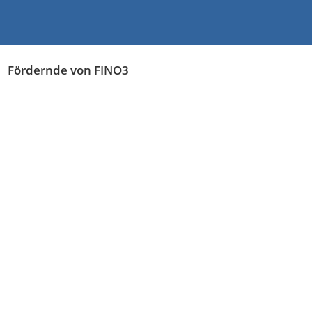
Fördernde von FINO3
Weitere Information
Impressum
Datenschutz
Nutzungsbedingungen
©2026 FINO3
webdesign von pixlscript