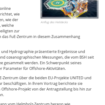
online
ichtet, wie
en, wie der
Anflug des Helidecks
, welche
iligten zur
en das FuE-Zentrum in diesem Zusammenhang
t und Hydrographie präsentierte Ergebnisse und
und ozeanographischen Messungen, die vom BSH seit
see gesammelt werden. Ein Schwerpunkt seines
r Parameter für Offshore-Aktivitäten.
uE-Zentrum über die beiden EU-Projekte UNITED und
 beschäftigen. In Ihrem Vortrag berichtete sie
n Offshore-Projekt von der Antragstellung bis hin zur
nn.
mann vom Helmholz-Zentrum hereon wie