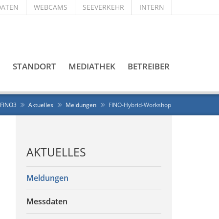
DATEN
WEBCAMS
SEEVERKEHR
INTERN
3
STANDORT
MEDIATHEK
BETREIBER
FINO3
Aktuelles
Meldungen
FINO-Hybrid-Workshop
AKTUELLES
Meldungen
Messdaten